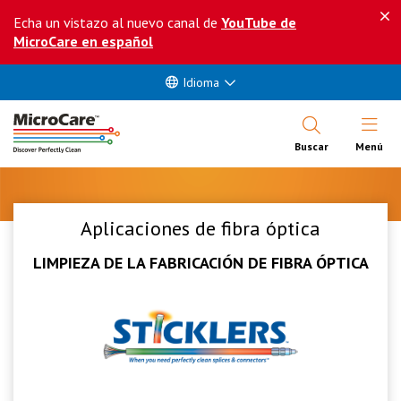
Echa un vistazo al nuevo canal de
YouTube de
MicroCare en español
Idioma
Abrir Me
Buscar
Menú
Aplicaciones de fibra óptica
LIMPIEZA DE LA FABRICACIÓN DE FIBRA ÓPTICA