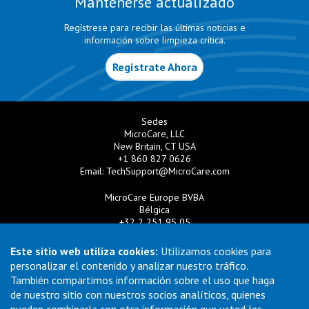
Mantenerse actualizado
Regístrese para recibir las últimas noticias e
información sobre limpieza crítica.
Regístrate Ahora
Sedes
MicroCare, LLC
New Britain, CT USA
+1 860 827 0626
Email:
TechSupport@MicroCare.com
MicroCare Europe BVBA
Bélgica
+32 2 251 95 05
Email:
EuroSales@MicroCare.com
Este sitio web utiliza cookies:
Utilizamos cookies para
MicroCare U.K. Ltd
personalizar el contenido y analizar nuestro tráfico.
Reino Unido
También compartimos información sobre el uso que haga
+44 (0) 113 3609019
de nuestro sitio con nuestros socios analíticos, quienes
Email:
MCCEurope@MicroCare.com