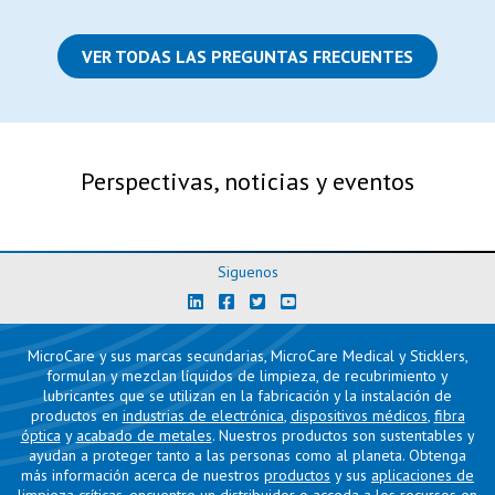
VER TODAS LAS PREGUNTAS FRECUENTES
Perspectivas, noticias y eventos
Siguenos
MicroCare y sus marcas secundarias, MicroCare Medical y Sticklers,
formulan y mezclan líquidos de limpieza, de recubrimiento y
lubricantes que se utilizan en la fabricación y la instalación de
productos en
industrias de electrónica
,
dispositivos médicos
,
fibra
óptica
y
acabado de metales
. Nuestros productos son sustentables y
ayudan a proteger tanto a las personas como al planeta. Obtenga
más información acerca de nuestros
productos
y sus
aplicaciones de
limpieza críticas
,
encuentre un distribuidor
o acceda a los
recursos
en