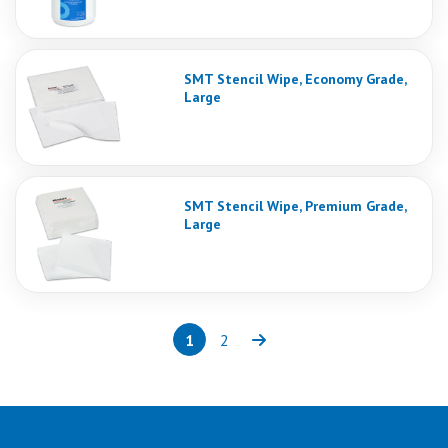
SMT Stencil Wipe, Economy Grade,
Large
SMT Stencil Wipe, Premium Grade,
Large
1
2
Page
(current)
Page
Next