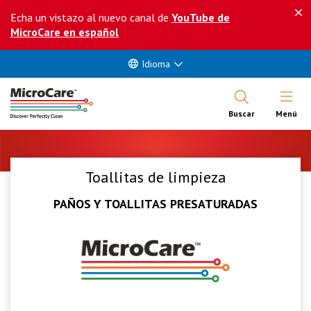
Echa un vistazo al nuevo canal de
YouTube de
MicroCare en español
Idioma
Abrir Me
Buscar
Menú
Toallitas de limpieza
PAÑOS Y TOALLITAS PRESATURADAS