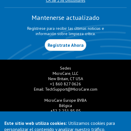
CA SB 258 Disclosures
Mantenerse actualizado
Regístrese para recibir las últimas noticias e
información sobre limpieza crítica.
Regístrate Ahora
Sedes
MicroCare, LLC
New Britain, CT USA
+1 860 827 0626
Email:
TechSupport@MicroCare.com
MicroCare Europe BVBA
Bélgica
+32 2 251 95 05
Email:
EuroSales@MicroCare.com
Este sitio web utiliza cookies:
Utilizamos cookies para
MicroCare U.K. Ltd
personalizar el contenido y analizar nuestro tráfico.