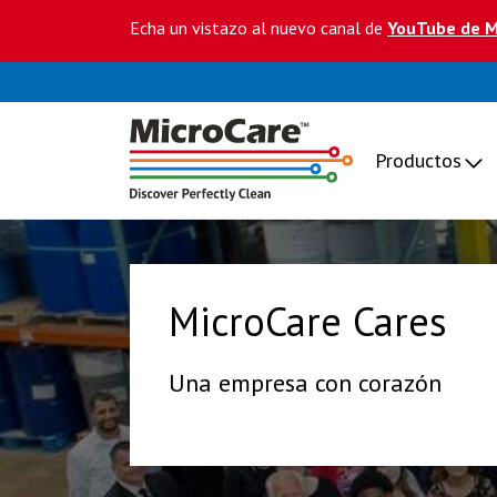
Echa un vistazo al nuevo canal de
YouTube de M
Productos
MicroCare Cares
Una empresa con corazón