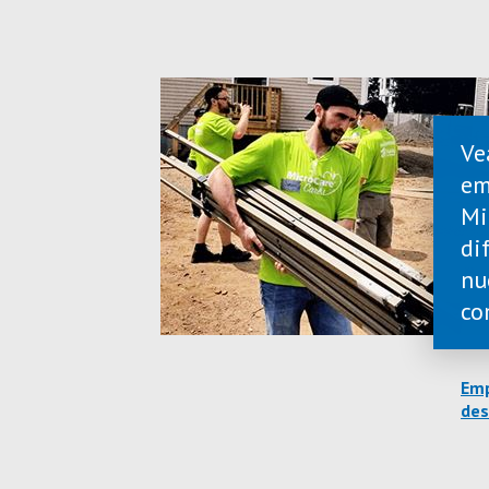
Ve
em
Mi
di
nu
co
Emp
des