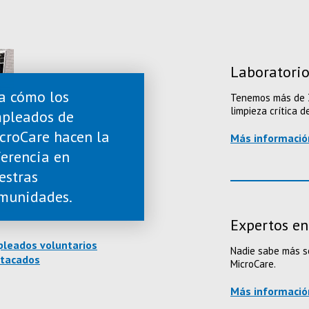
Laboratorio
a cómo los
Tenemos más de 3
limpieza crítica 
pleados de
croCare hacen la
Más informació
ferencia en
estras
munidades.
Expertos en
leados voluntarios
Nadie sabe más so
tacados
MicroCare.
Más informació