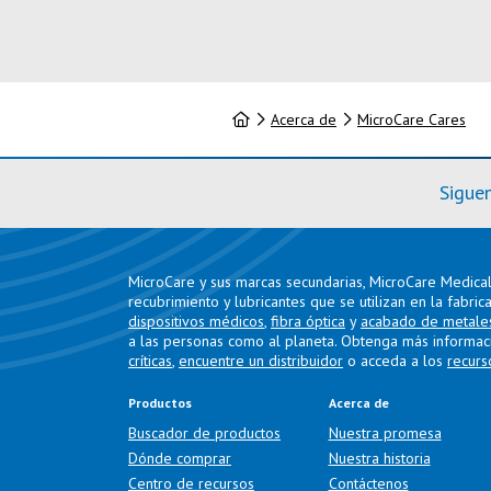
Inicio
Acerca de
MicroCare Cares
Sigue
MicroCare y sus marcas secundarias, MicroCare Medical 
recubrimiento y lubricantes que se utilizan en la fabric
dispositivos médicos
,
fibra óptica
y
acabado de metale
a las personas como al planeta. Obtenga más informac
críticas
,
encuentre un distribuidor
o acceda a los
recurs
Productos
Acerca de
Buscador de productos
Nuestra promesa
Dónde comprar
Nuestra historia
Centro de recursos
Contáctenos