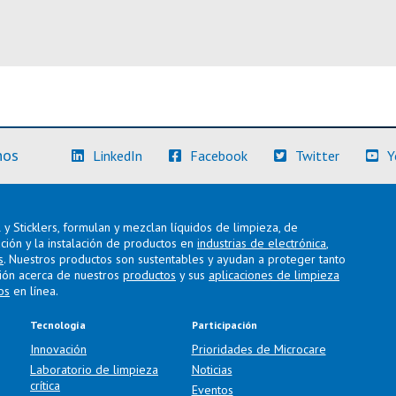
(Más información)
(Más información)
(Más info
nos
LinkedIn
Facebook
Twitter
Y
y Sticklers, formulan y mezclan líquidos de limpieza, de
ación y la instalación de productos en
industrias de electrónica
,
s
. Nuestros productos son sustentables y ayudan a proteger tanto
ión acerca de nuestros
productos
y sus
aplicaciones de limpieza
os
en línea.
Tecnología
Participación
Innovación
Prioridades de Microcare
Laboratorio de limpieza
Noticias
crítica
Eventos