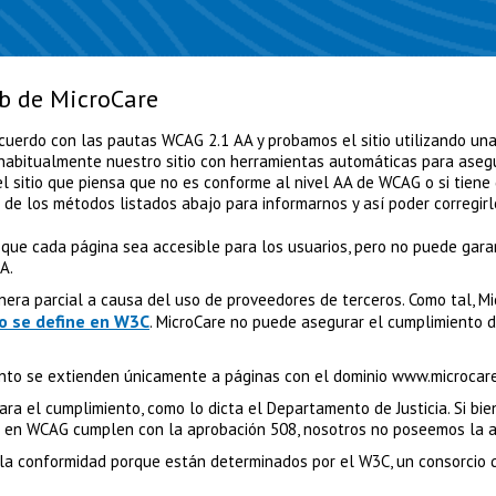
eb de MicroCare
cuerdo con las pautas WCAG 2.1 AA y probamos el sitio utilizando un
abitualmente nuestro sitio con herramientas automáticas para aseg
l sitio que piensa que no es conforme al nivel AA de WCAG o si tiene 
o de los métodos listados abajo para informarnos y así poder corregirl
 que cada página sea accesible para los usuarios, pero no puede gara
A.
ra parcial a causa del uso de proveedores de terceros. Como tal, M
mo se define en W3C
. MicroCare no puede asegurar el cumplimiento d
nto se extienden únicamente a páginas con el dominio www.microcar
ra el cumplimiento, como lo dicta el Departamento de Justicia. Si bi
 en WCAG cumplen con la aprobación 508, nosotros no poseemos la a
la conformidad porque están determinados por el W3C, un consorcio q