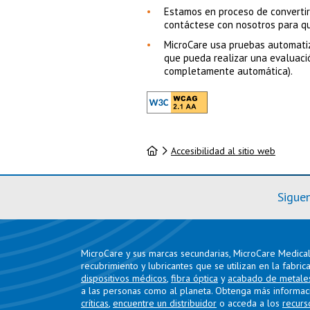
Estamos en proceso de convertir
contáctese con nosotros para qu
MicroCare usa pruebas automati
que pueda realizar una evaluaci
completamente automática).
Inicio
Accesibilidad al sitio web
Sigue
MicroCare y sus marcas secundarias, MicroCare Medical 
recubrimiento y lubricantes que se utilizan en la fabric
dispositivos médicos
,
fibra óptica
y
acabado de metale
a las personas como al planeta. Obtenga más informac
críticas
,
encuentre un distribuidor
o acceda a los
recurs