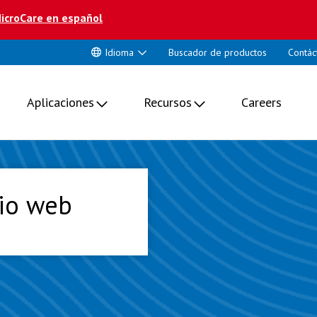
icroCare en español
Idioma
Buscador de productos
Contác
Aplicaciones
Recursos
Careers
tio web