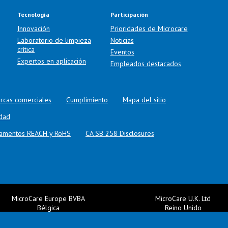
Tecnología
Participación
Innovación
Prioridades de Microcare
Laboratorio de limpieza
Noticias
crítica
Eventos
Expertos en aplicación
Empleados destacados
rcas comerciales
Cumplimiento
Mapa del sitio
idad
glamentos REACH y RoHS
CA SB 258 Disclosures
MicroCare Europe BVBA
MicroCare U.K. Ltd
Bélgica
Reino Unido
+32 2 251 95 05
+44 (0) 113 3609019
Email:
EuroSales@MicroCare.com
Email:
MCCEurope@MicroCare.