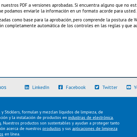
 nuestros PDF a versiones aprobadas. Si encuentra alguno que no est
e podamos enviarle la información en un formato acorde para usted.
zadas como base para la aprobación, pero comprende la postura de W
ón completamente automática de los controles en las reglas y que aún
(Más información)
(Más información)
(Más info
nos
LinkedIn
Facebook
Twitter
Y
y Sticklers, formulan y mezclan líquidos de limpieza, de
ación y la instalación de productos en
industrias de electrónica
,
s
. Nuestros productos son sustentables y ayudan a proteger tanto
ión acerca de nuestros
productos
y sus
aplicaciones de limpieza
os
en línea.