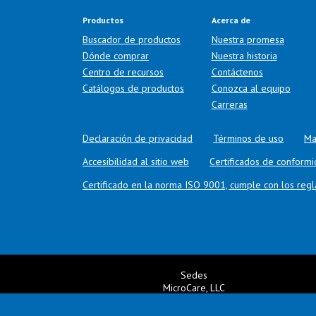
Productos
Acerca de
Buscador de productos
Nuestra promesa
Dónde comprar
Nuestra historia
Centro de recursos
Contáctenos
Catálogos de productos
Conozca al equipo
Carreras
Declaración de privacidad
Términos de uso
Ma
Accesibilidad al sitio web
Certificados de conform
Certificado en la norma ISO 9001, cumple con los re
Sedes
MicroCare, LLC
New Britain, CT USA
+1 860 827 0626