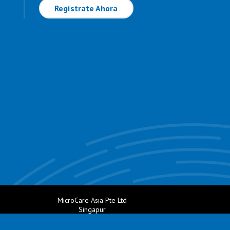
Regístrate Ahora
MicroCare Asia Pte Ltd
Singapur
+65 6271 0182
com
Email:
TechSupport@MicroCare.sg