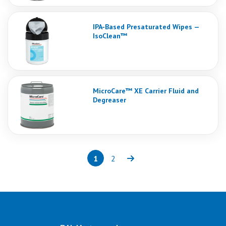
IPA-Based Presaturated Wipes —
IsoClean™
MicroCare™ XE Carrier Fluid and
Degreaser
1
2
Page
(current)
Page
Next