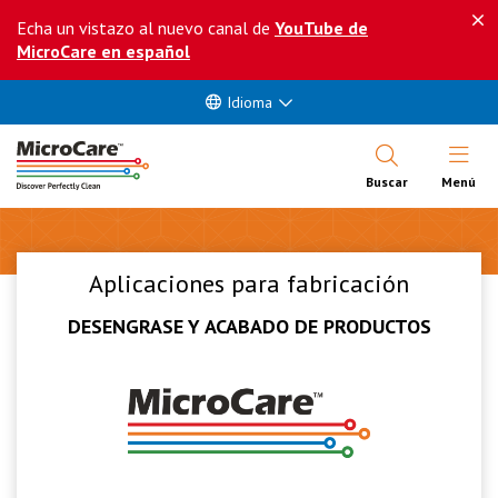
Echa un vistazo al nuevo canal de
YouTube de
MicroCare en español
Idioma
Abrir Me
Buscar
Menú
Aplicaciones para fabricación
DESENGRASE Y ACABADO DE PRODUCTOS