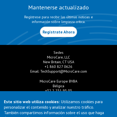
Mantenerse actualizado
Regístrese para recibir las últimas noticias e
información sobre limpieza crítica.
Regístrate Ahora
Sedes
MicroCare, LLC
New Britain, CT USA
+1 860 827 0626
Email:
TechSupport@MicroCare.com
MicroCare Europe BVBA
Bélgica
+32 2 251 95 05
Email:
EuroSales@MicroCare.com
Este sitio web utiliza cookies:
Utilizamos cookies para
MicroCare U.K. Ltd
personalizar el contenido y analizar nuestro tráfico.
Reino Unido
También compartimos información sobre el uso que haga
+44 (0) 113 3609019