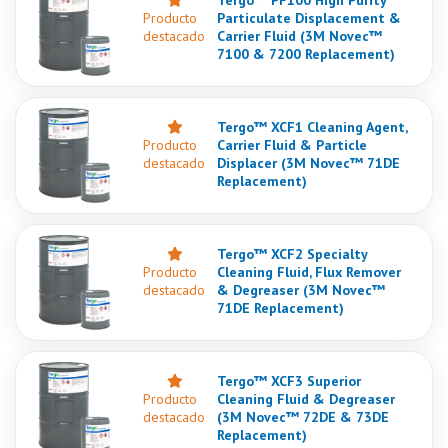
Tergo™ PF100 High Purity
Producto
Particulate Displacement &
destacado
Carrier Fluid (3M Novec™
7100 & 7200 Replacement)
Tergo™ XCF1 Cleaning Agent,
Producto
Carrier Fluid & Particle
destacado
Displacer (3M Novec™ 71DE
Replacement)
Tergo™ XCF2 Specialty
Producto
Cleaning Fluid, Flux Remover
destacado
& Degreaser (3M Novec™
71DE Replacement)
Tergo™ XCF3 Superior
Producto
Cleaning Fluid & Degreaser
destacado
(3M Novec™ 72DE & 73DE
Replacement)