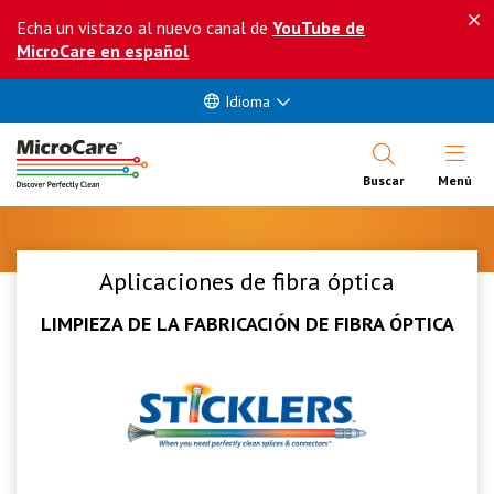
Echa un vistazo al nuevo canal de
YouTube de
MicroCare en español
Idioma
Abrir Me
Buscar
Menú
Aplicaciones de fibra óptica
LIMPIEZA DE LA FABRICACIÓN DE FIBRA ÓPTICA