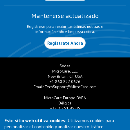
Mantenerse actualizado
Regístrese para recibir las últimas noticias e
información sobre limpieza crítica.
Regístrate Ahora
Sedes
MicroCare, LLC
New Britain, CT USA
+1 860 827 0626
Email:
TechSupport@MicroCare.com
MicroCare Europe BVBA
Bélgica
+32 2 251 95 05
Email:
EuroSales@MicroCare.com
Este sitio web utiliza cookies:
Utilizamos cookies para
MicroCare U.K. Ltd
personalizar el contenido y analizar nuestro tráfico.
Reino Unido