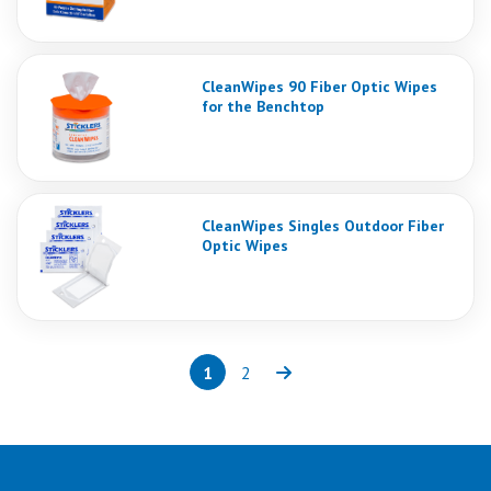
CleanWipes 90 Fiber Optic Wipes
for the Benchtop
CleanWipes Singles Outdoor Fiber
Optic Wipes
1
2
Page
(current)
Page
Next