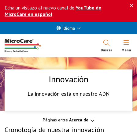
Echa un vistazo al nuevo canal de
YouTube de
MicroCare en español
Idioma
Abrir Me
Buscar
Menú
Innovación
La innovación está en nuestro ADN
Páginas entre
Acerca de
Cronología de nuestra innovación