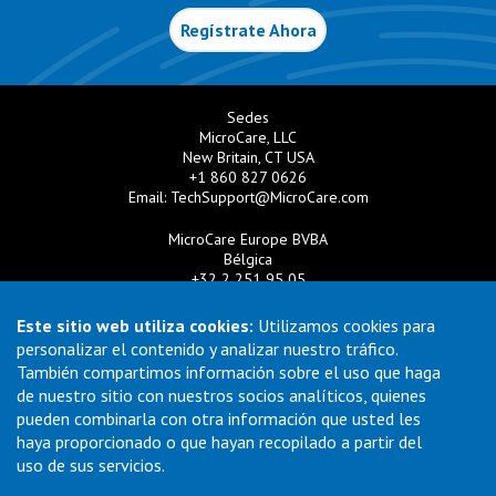
Regístrate Ahora
Sedes
MicroCare, LLC
New Britain, CT USA
+1 860 827 0626
Email:
TechSupport@MicroCare.com
MicroCare Europe BVBA
Bélgica
+32 2 251 95 05
Email:
EuroSales@MicroCare.com
Este sitio web utiliza cookies:
Utilizamos cookies para
MicroCare U.K. Ltd
personalizar el contenido y analizar nuestro tráfico.
Reino Unido
También compartimos información sobre el uso que haga
+44 (0) 113 3609019
de nuestro sitio con nuestros socios analíticos, quienes
Email:
MCCEurope@MicroCare.com
pueden combinarla con otra información que usted les
haya proporcionado o que hayan recopilado a partir del
MicroCare Asia Pte Ltd
Singapur
uso de sus servicios.
+65 6271 0182