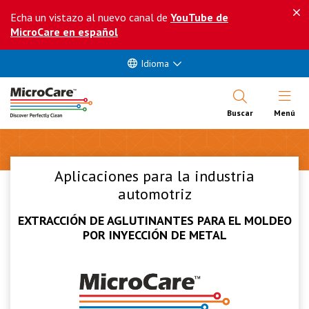
Echa un vistazo al nuevo canal de
YouTube de
MicroCare en español
Idioma
Abrir Me
Buscar
Menú
Aplicaciones para la industria
automotriz
EXTRACCIÓN DE AGLUTINANTES PARA EL MOLDEO
POR INYECCIÓN DE METAL