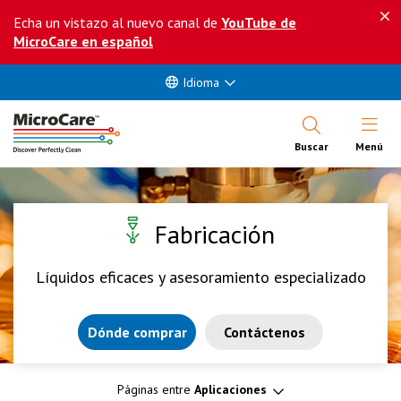
Echa un vistazo al nuevo canal de
YouTube de
MicroCare en español
Idioma
Abrir Me
Buscar
Menú
Fabricación
Líquidos eficaces y asesoramiento especializado
Dónde comprar
Contáctenos
Páginas entre
Aplicaciones