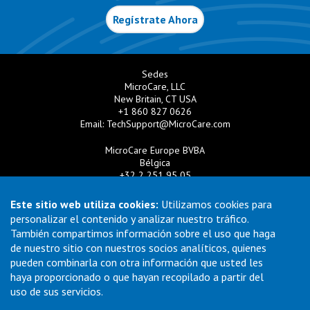
Regístrate Ahora
Sedes
MicroCare, LLC
New Britain, CT USA
+1 860 827 0626
Email:
TechSupport@MicroCare.com
MicroCare Europe BVBA
Bélgica
+32 2 251 95 05
Email:
EuroSales@MicroCare.com
Este sitio web utiliza cookies:
Utilizamos cookies para
MicroCare U.K. Ltd
personalizar el contenido y analizar nuestro tráfico.
Reino Unido
También compartimos información sobre el uso que haga
+44 (0) 113 3609019
de nuestro sitio con nuestros socios analíticos, quienes
Email:
MCCEurope@MicroCare.com
pueden combinarla con otra información que usted les
haya proporcionado o que hayan recopilado a partir del
MicroCare Asia Pte Ltd
Singapur
uso de sus servicios.
+65 6271 0182