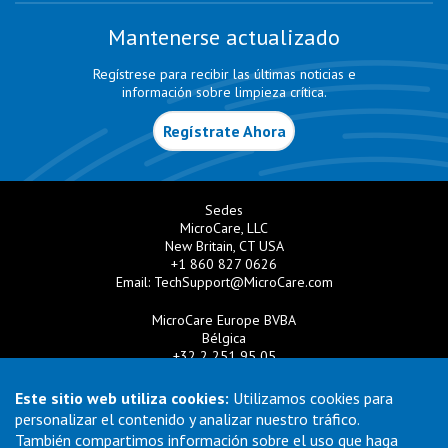
Mantenerse actualizado
Regístrese para recibir las últimas noticias e
información sobre limpieza crítica.
Regístrate Ahora
Sedes
MicroCare, LLC
New Britain, CT USA
+1 860 827 0626
Email:
TechSupport@MicroCare.com
MicroCare Europe BVBA
Bélgica
+32 2 251 95 05
Email:
EuroSales@MicroCare.com
Este sitio web utiliza cookies:
Utilizamos cookies para
MicroCare U.K. Ltd
personalizar el contenido y analizar nuestro tráfico.
Reino Unido
También compartimos información sobre el uso que haga