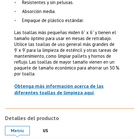
Resistentes y sin pelusas.
Absorción media.
Empaque de plástico estándar.
Las toallas más pequeñas miden 6” x 6” y tienen el
tamaño óptimo para usar en mesas de retrabajo.
Utilice las toallas de uso general más grandes de
9’ x 9' para la limpieza de esténcil y otras tareas de
mantenimiento, como limpiar pallets y hornos de
reflujo. Las toallas de mayor tamaño vienen en un
paquete de tamaño económico para ahorrar un 30 %
por toalla.
Obtenga más información acerca de las
diferentes toallas de limpieza aquí
.
Detalles del producto
Product Details in
Product Details in
Metric
US