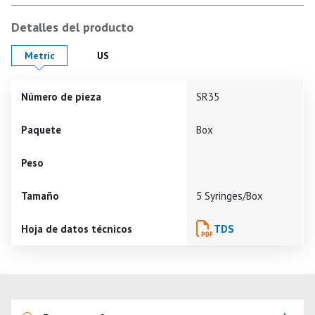
Detalles del producto
Product Details in
Product Details in
Metric
US
Número de pieza
SR35
Paquete
Box
Peso
Tamaño
5 Syringes/Box
Hoja de datos técnicos
TDS