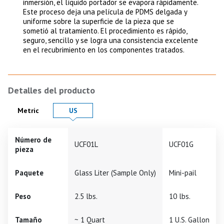
inmersión, el líquido portador se evapora rápidamente.
Este proceso deja una película de PDMS delgada y
uniforme sobre la superficie de la pieza que se
sometió al tratamiento. El procedimiento es rápido,
seguro, sencillo y se logra una consistencia excelente
en el recubrimiento en los componentes tratados.
Detalles del producto
Product Details in
Product Details in
Metric
US
Número de
UCF01L
UCF01G
pieza
Paquete
Glass Liter (Sample Only)
Mini-pail
Peso
2.5 lbs.
10 lbs.
Tamaño
~ 1 Quart
1 U.S. Gallon