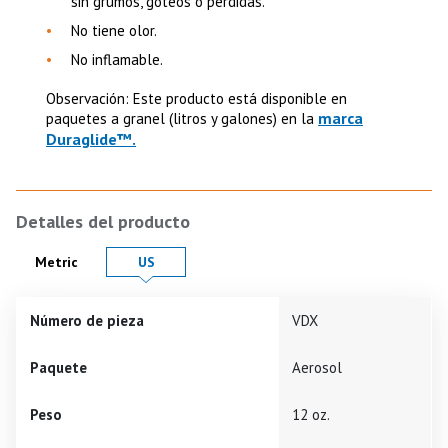
sin grumos, goteos o pérdidas.
No tiene olor.
No inflamable.
Observación: Este producto está disponible en
marca
paquetes a granel (litros y galones) en la
Duraglide™.
Detalles del producto
Product Details in
Product Details in
Metric
US
Número de pieza
VDX
Paquete
Aerosol
Peso
12 oz.