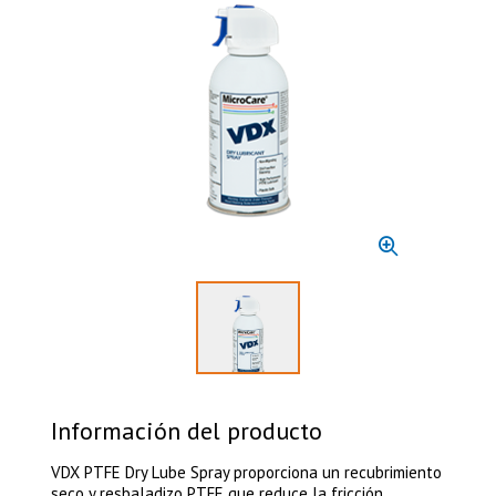
Select to display product image 1
Información del producto
VDX PTFE Dry Lube Spray proporciona un recubrimiento
seco y resbaladizo PTFE que reduce la fricción