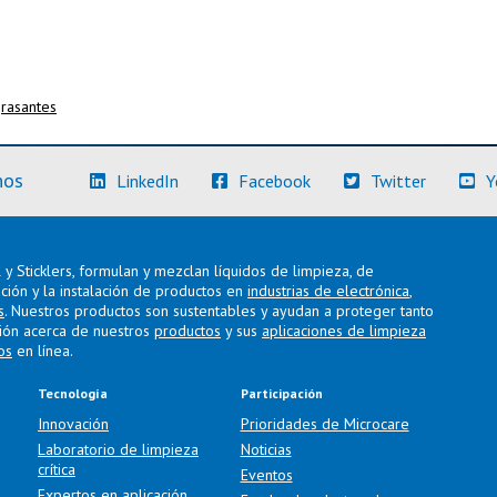
rasantes
(Más información)
(Más información)
(Más info
nos
LinkedIn
Facebook
Twitter
Y
y Sticklers, formulan y mezclan líquidos de limpieza, de
ación y la instalación de productos en
industrias de electrónica
,
s
. Nuestros productos son sustentables y ayudan a proteger tanto
ión acerca de nuestros
productos
y sus
aplicaciones de limpieza
os
en línea.
Tecnología
Participación
Innovación
Prioridades de Microcare
Laboratorio de limpieza
Noticias
crítica
Eventos
Expertos en aplicación