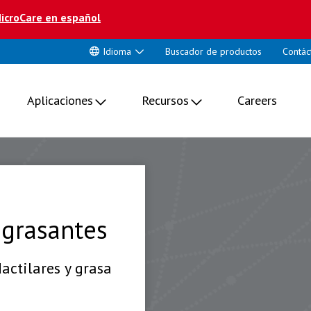
icroCare en español
Idioma
Buscador de productos
Contác
Aplicaciones
Recursos
Careers
grasantes
actilares y grasa