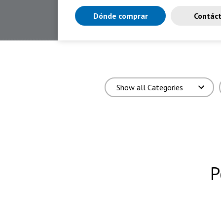
Dónde comprar
Contác
P