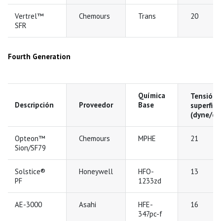
Vertrel™
Chemours
Trans
20
SFR
Fourth Generation
Química
Tensión
Descripción
Proveedor
Base
superfici
(dyne/cm
Opteon™
Chemours
MPHE
21
Sion/SF79
Solstice®
Honeywell
HFO-
13
PF
1233zd
AE-3000
Asahi
HFE-
16
347pc-f