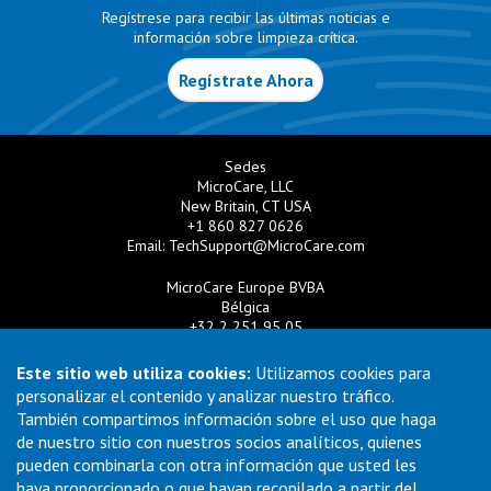
Regístrese para recibir las últimas noticias e
información sobre limpieza crítica.
Regístrate Ahora
Sedes
MicroCare, LLC
New Britain, CT USA
+1 860 827 0626
Email:
TechSupport@MicroCare.com
MicroCare Europe BVBA
Bélgica
+32 2 251 95 05
Email:
EuroSales@MicroCare.com
Este sitio web utiliza cookies:
Utilizamos cookies para
MicroCare U.K. Ltd
personalizar el contenido y analizar nuestro tráfico.
Reino Unido
También compartimos información sobre el uso que haga
+44 (0) 113 3609019
de nuestro sitio con nuestros socios analíticos, quienes
Email:
MCCEurope@MicroCare.com
pueden combinarla con otra información que usted les
haya proporcionado o que hayan recopilado a partir del
MicroCare Asia Pte Ltd