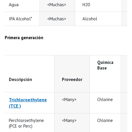
Agua
<Muchas>
H20
7
IPA Alcohol*
<Muchas>
Alcohol
2
Primera generación
Química
Base
T
Descripción
Proveedor
s
(
Trichloroethylene
<Many>
Chlorine
2
(TCE )
Perchloroethylene
<Many>
Chlorine
3
(PCE or Perc)