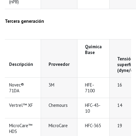
(nPB)
Tercera generación
Química
Base
Tensión
Descripción
Proveedor
superfici
(dyne/cm
Novec®
3M
HFE-
16
71DA
7100
Vertrel™ XF
Chemours
HFC-43-
14
10
MicroCare™
MicroCare
HFC-365
19
HDS