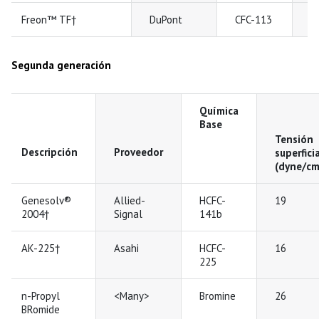
Freon™ TF†
DuPont
CFC-113
1
Segunda generación
Química
Base
Tensión
Descripción
Proveedor
superfici
(dyne/cm
Genesolv®
Allied-
HCFC-
19
2004†
Signal
141b
AK-225†
Asahi
HCFC-
16
225
n-Propyl
<Many>
Bromine
26
BRomide