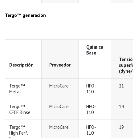
Tergo™ generación
Química
Base
Tensión
Descripción
Proveedor
superfici
(dyne/cm
Tergo™
MicroCare
HFO-
21
Metal
110
Tergo™
MicroCare
HFO-
14
CFCF Rinse
110
Tergo™
MicroCare
HFO-
19
High Perf.
110