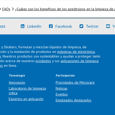
FAQs
¿Cuáles son los beneficios de los azeótropos en la limpieza de 
(Más información)
(Más información)
(Más info
nos
LinkedIn
Facebook
Twitter
Y
y Sticklers, formulan y mezclan líquidos de limpieza, de
ación y la instalación de productos en
industrias de electrónica
,
s
. Nuestros productos son sustentables y ayudan a proteger tanto
ión acerca de nuestros
productos
y sus
aplicaciones de limpieza
os
en línea.
Tecnología
Participación
Innovación
Prioridades de Microcare
Laboratorio de limpieza
Noticias
crítica
Eventos
Expertos en aplicación
Empleados destacados