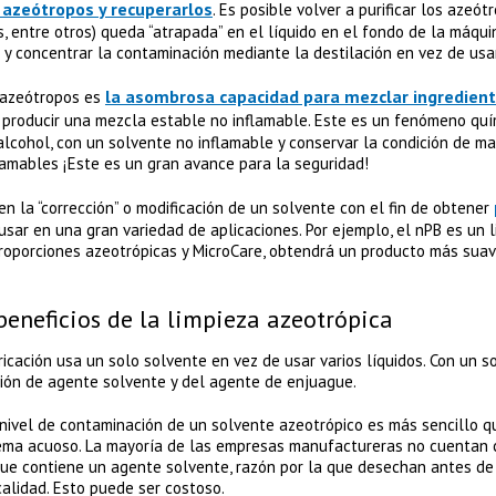
r azeótropos y recuperarlos
. Es posible volver a purificar los azeó
s, entre otros) queda “atrapada” en el líquido en el fondo de la máqui
 y concentrar la contaminación mediante la destilación en vez de usa
la asombrosa capacidad para mezclar ingredient
s azeótropos es
 producir una mezcla estable no inflamable. Este es un fenómeno quím
alcohol, con un solvente no inflamable y conservar la condición de ma
lamables ¡Este es un gran avance para la seguridad!
en la “corrección” o modificación de un solvente con el fin de obtener
sar en una gran variedad de aplicaciones. Por ejemplo, el nPB es un l
proporciones azeotrópicas y MicroCare, obtendrá un producto más suave
beneficios de la limpieza azeotrópica
icación usa un solo solvente en vez de usar varios líquidos. Con un s
ción de agente solvente y del agente de enjuague.
nivel de contaminación de un solvente azeotrópico es más sencillo qu
tema acuoso. La mayoría de las empresas manufactureras no cuentan 
que contiene un agente solvente, razón por la que desechan antes de 
alidad. Esto puede ser costoso.