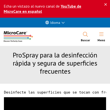
Echa un vistazo al nuevo canal de
YouTube de
MicroCare en español
Idioma
Abrir Me
Buscar
Menú
ProSpray para la desinfección
rápida y segura de superficies
frecuentes
Desinfecte las superficies que se tocan con frec