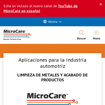
Echa un vistazo al nuevo canal de
YouTube de
MicroCare en español
Idioma
Abrir Me
Buscar
Menú
Aplicaciones para la industria
automotriz
LIMPIEZA DE METALES Y ACABADO DE
PRODUCTOS