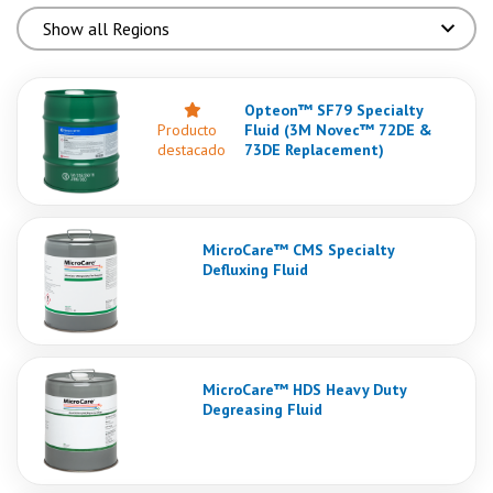
Opteon™ SF79 Specialty
Producto
Fluid (3M Novec™ 72DE &
destacado
73DE Replacement)
MicroCare™ CMS Specialty
Defluxing Fluid
MicroCare™ HDS Heavy Duty
Degreasing Fluid