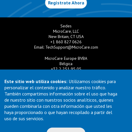
Regístrate Ahora
Sedes
MicroCare, LLC
New Britain, CT USA
+1 860 827 0626
Email:
TechSupport@MicroCare.com
MicroCare Europe BVBA
Bélgica
+32 2 251 95 05
Email:
EuroSales@MicroCare.com
Este sitio web utiliza cookies:
Utilizamos cookies para
MicroCare U.K. Ltd
personalizar el contenido y analizar nuestro tráfico.
Reino Unido
También compartimos información sobre el uso que haga
+44 (0) 113 3609019
de nuestro sitio con nuestros socios analíticos, quienes
Email:
MCCEurope@MicroCare.com
pueden combinarla con otra información que usted les
haya proporcionado o que hayan recopilado a partir del
MicroCare Asia Pte Ltd
Singapur
uso de sus servicios.
+65 6271 0182
Email:
TechSupport@MicroCare.sg