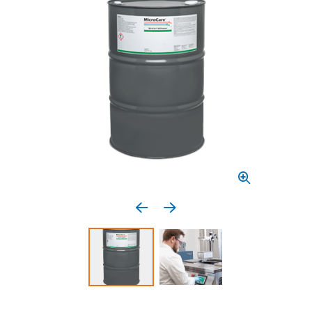
Previous media item
Next media item
Select to display product image 1
Select to display product 