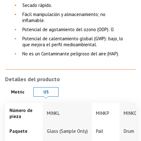
Secado rápido.
Fácil manipulación y almacenamiento; no
inflamable.
Potencial de agotamiento del ozono (ODP): 0.
Potencial de calentamiento global (GWP): bajo, lo
que mejora el perfil medioambiental.
No es un Contaminante peligroso del aire (HAP).
Detalles del producto
Product Details in
Product Details in
Metric
US
Número de
MINKL
MINKP
MINKD
pieza
Paquete
Glass (Sample Only)
Pail
Drum