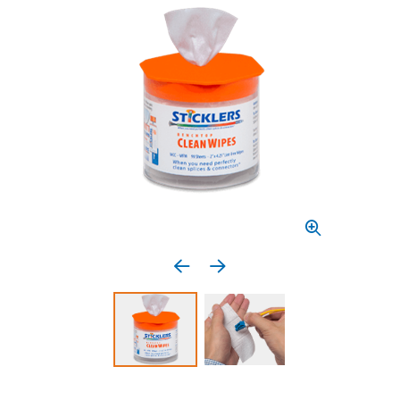
Previous media item
Next media item
Select to display product image 1
Select to display product 