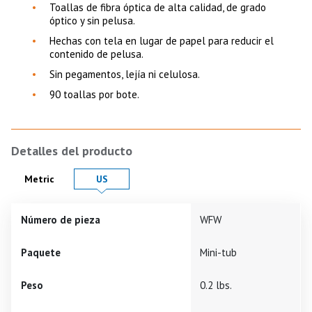
Toallas de fibra óptica de alta calidad, de grado
óptico y sin pelusa.
Hechas con tela en lugar de papel para reducir el
contenido de pelusa.
Sin pegamentos, lejía ni celulosa.
90 toallas por bote.
Detalles del producto
Product Details in
Product Details in
Metric
US
Número de pieza
WFW
Paquete
Mini-tub
Peso
0.2 lbs.