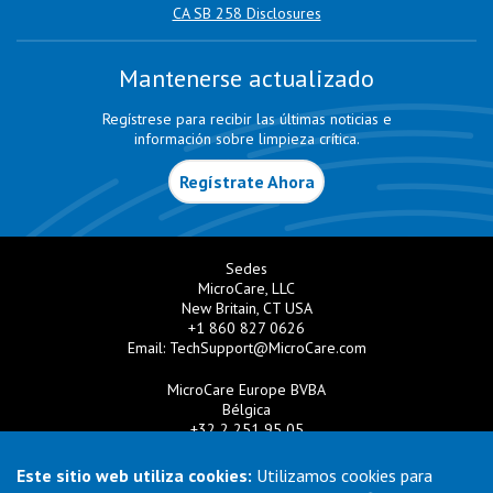
CA SB 258 Disclosures
Mantenerse actualizado
Regístrese para recibir las últimas noticias e
información sobre limpieza crítica.
Regístrate Ahora
Sedes
MicroCare, LLC
New Britain, CT USA
+1 860 827 0626
Email:
TechSupport@MicroCare.com
MicroCare Europe BVBA
Bélgica
+32 2 251 95 05
Email:
EuroSales@MicroCare.com
Este sitio web utiliza cookies:
Utilizamos cookies para
MicroCare U.K. Ltd