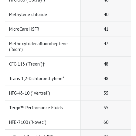
Methylene chloride
40
MicroCare HSFR
41
Methoxytridecafluoroheptene
47
(“Sion”)
CFC-113 (“Freon”)†
48
Trans 1,2-Dichloroethylene*
48
HFC-43-10 (“Vertrel”)
55
Tergo™ Performance Fluids
55
HFE-7100 (“Novec”)
60