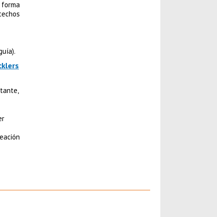
e forma
 techos
uía).
cklers
tante,
er
neación