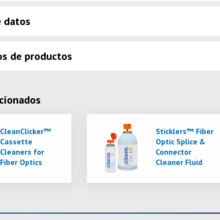
e datos
os de productos
acionados
CleanClicker™
Sticklers™ Fiber
Cassette
Optic Splice &
Cleaners for
Connector
Fiber Optics
Cleaner Fluid