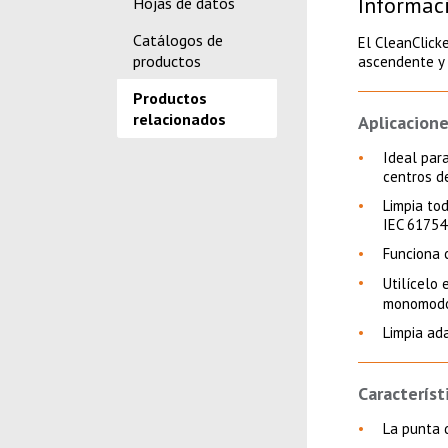
Informac
Hojas de datos
Catálogos de
El CleanClick
productos
ascendente y
Productos
relacionados
Aplicacione
Ideal par
centros d
Limpia to
IEC 61754
Funciona 
Utilícelo
monomodo
Limpia ad
Característ
La punta d