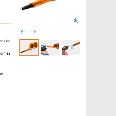
Previous media item
Next media item
inas de
normas
Select to display product image 1
Select to display product image 2
Select to display product 
res
.