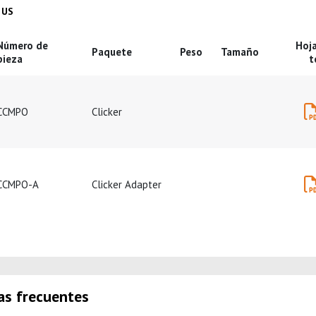
 in
Product Details in
US
Número de
Hoj
Paquete
Peso
Tamaño
ducto
pieza
t
CCMPO
Clicker
CCMPO-A
Clicker Adapter
as frecuentes