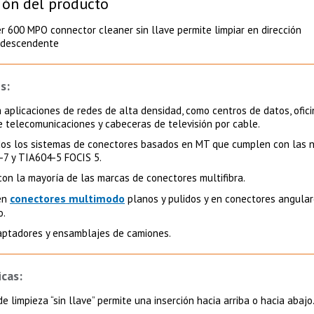
ión del producto
er 600 MPO connector cleaner sin llave permite limpiar en dirección
 descendente
s:
a aplicaciones de redes de alta densidad, como centros de datos, ofic
e telecomunicaciones y cabeceras de televisión por cable.
dos los sistemas de conectores basados en MT que cumplen con las 
-7 y TIA604-5 FOCIS 5.
con la mayoría de las marcas de conectores multifibra.
conectores multimodo
 en
planos y pulidos y en conectores angula
.
aptadores y ensamblajes de camiones.
icas:
e limpieza “sin llave” permite una inserción hacia arriba o hacia abajo