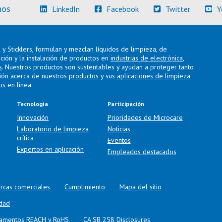
(Más información)
(Más información)
(Más info
nos
LinkedIn
Facebook
Twitter
Y
y Sticklers, formulan y mezclan líquidos de limpieza, de
ación y la instalación de productos en
industrias de electrónica
,
s
. Nuestros productos son sustentables y ayudan a proteger tanto
ión acerca de nuestros
productos
y sus
aplicaciones de limpieza
os
en línea.
Tecnología
Participación
Innovación
Prioridades de Microcare
Laboratorio de limpieza
Noticias
crítica
Eventos
Expertos en aplicación
Empleados destacados
rcas comerciales
Cumplimiento
Mapa del sitio
idad
glamentos REACH y RoHS
CA SB 258 Disclosures