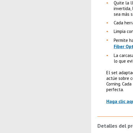
Quite la l
invertida,
sea más s
Cada herr
Limpia co
Permite h
Fiber Opt
La carcasa
lo que ev
El set adapta
actúe sobre c
Corning. Cada
perfecta.
Haga clic aq
Detalles del p