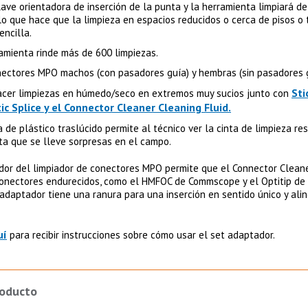
lave orientadora de inserción de la punta y la herramienta limpiará d
 lo que hace que la limpieza en espacios reducidos o cerca de pisos o
encilla.
amienta rinde más de 600 limpiezas.
nectores MPO machos (con pasadores guía) y hembras (sin pasadores g
Sti
acer limpiezas en húmedo/seco en extremos muy sucios junto con
ic Splice y el Connector Cleaner Cleaning Fluid.
 de plástico traslúcido permite al técnico ver la cinta de limpieza res
ita que se lleve sorpresas en el campo.
dor del limpiador de conectores MPO permite que el Connector Clean
onectores endurecidos, como el HMFOC de Commscope y el Optitip de
 adaptador tiene una ranura para una inserción en sentido único y ali
uí
para recibir instrucciones sobre cómo usar el set adaptador.
roducto