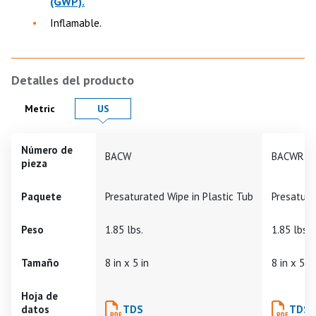
(GWP).
Inflamable.
Detalles del producto
Product Details in
Product Details in
Metric
US
Número de
BACW
BACWR
pieza
Paquete
Presaturated Wipe in Plastic Tub
Presatura
Peso
1.85 lbs.
1.85 lbs.
Tamaño
8 in x 5 in
8 in x 5 in
Hoja de
datos
TDS
TDS