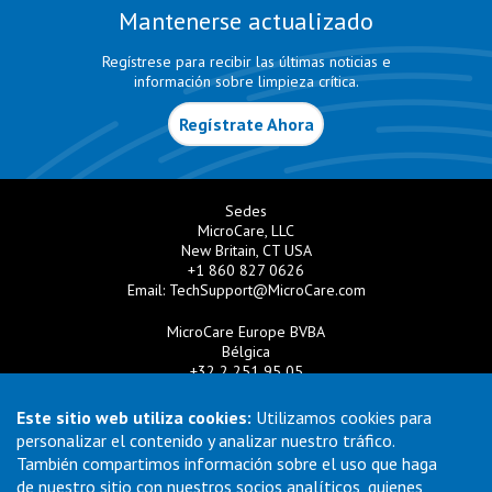
Mantenerse actualizado
Regístrese para recibir las últimas noticias e
información sobre limpieza crítica.
Regístrate Ahora
Sedes
MicroCare, LLC
New Britain, CT USA
+1 860 827 0626
Email:
TechSupport@MicroCare.com
MicroCare Europe BVBA
Bélgica
+32 2 251 95 05
Email:
EuroSales@MicroCare.com
Este sitio web utiliza cookies:
Utilizamos cookies para
MicroCare U.K. Ltd
personalizar el contenido y analizar nuestro tráfico.
Reino Unido
También compartimos información sobre el uso que haga
+44 (0) 113 3609019
de nuestro sitio con nuestros socios analíticos, quienes