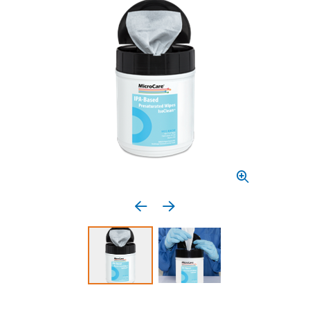
Previous media item
Next media item
Select to display product image 1
Select to display product 