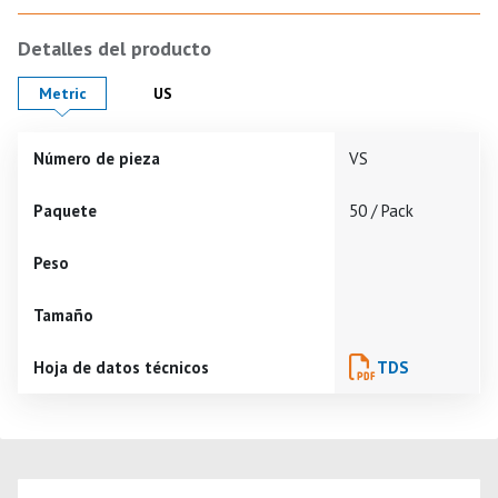
Detalles del producto
Product Details in
Product Details in
Metric
US
Número de pieza
VS
Paquete
50 / Pack
Peso
Tamaño
Hoja de datos técnicos
TDS