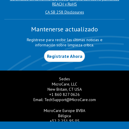
REACH y RoHS
CA SB 258 Disclosures
Mantenerse actualizado
Regístrese para recibir las últimas noticias e
información sobre limpieza crítica.
Regístrate Ahora
Sedes
MicroCare, LLC
New Britain, CT USA
+1 860 827 0626
Email:
TechSupport@MicroCare.com
MicroCare Europe BVBA
Bélgica
+32 2 251 95 05
Email:
EuroSales@MicroCare.com