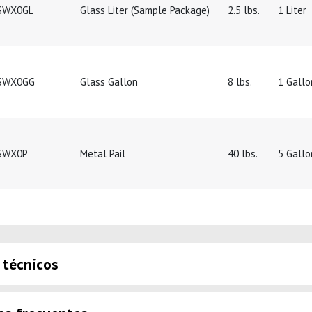
SWX0GL
Glass Liter (Sample Package)
2.5 lbs.
1 Liter
SWX0GG
Glass Gallon
8 lbs.
1 Gallo
SWX0P
Metal Pail
40 lbs.
5 Gallo
 técnicos