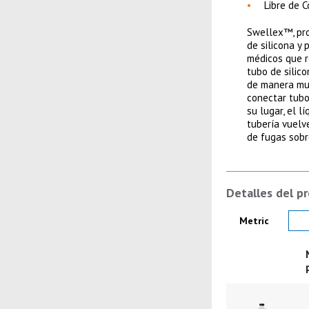
Libre de 
Swellex™, pro
de silicona y
médicos que r
tubo de silic
de manera muy
conectar tubo
su lugar, el 
tubería vuelve
de fugas sobr
Detalles del p
Product Details
Metric
Imagen del pro