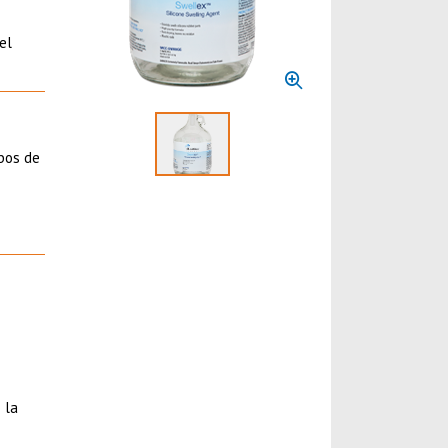
el
ubos de
Select to display product image 1
 la