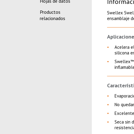
Informac
Hojas de datos
Productos
Swellex Swelli
relacionados
ensamblaje de
Aplicacione
Acelera e
silicona 
Swellex™ 
inflamabl
Característ
Evaporaci
No quedan
Excelente
Seca sin 
resistenci