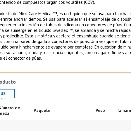
Contenido de compuestos orgánicos volátiles (COV).
ducto de MicroCare Medical™, es un líquido que se usa para hinchar
 permite ahorrar tiempo. Se usa para acelerar el ensamblaje de disposi
equieren la inserción de tubos de silicona en conectores de púas. Cu
ona se sumerge en el líquido Swellex ™, se ablanda y se hincha rápi
 predecible. Esto simplifica y acelera el ensamblaje cuando se tiene
s con una pared delgada a conectores de púas. Una vez que el tubo 
líquido para hinchamiento se evapora por completo. En cuestión de minu
 a su tamaño, forma y resistencia originales, con un agarre firme y a 
e el conector de púas.
roducto
 in
Product Details in
US
Número de
Paquete
Peso
Tamañ
ducto
pieza