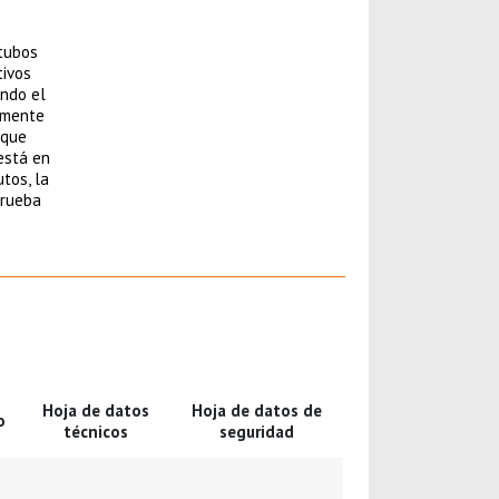
 tubos
tivos
ando el
damente
 que
está en
tos, la
prueba
Hoja de datos
Hoja de datos de
o
técnicos
seguridad