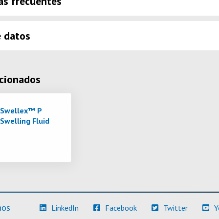
as frecuentes
e datos
acionados
Swellex™ P
Swelling Fluid
(Más información)
(Más información)
(Más info
nos
LinkedIn
Facebook
Twitter
Y