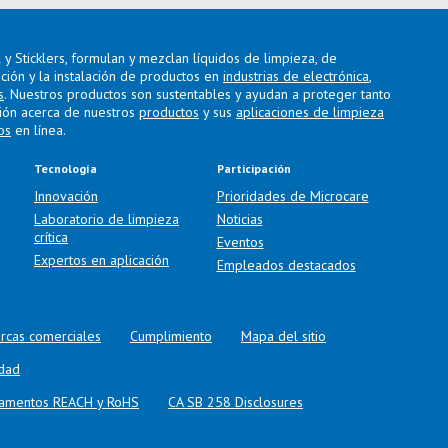
y Sticklers, formulan y mezclan líquidos de limpieza, de
ación y la instalación de productos en
industrias de electrónica
,
s
. Nuestros productos son sustentables y ayudan a proteger tanto
ión acerca de nuestros
productos
y sus
aplicaciones de limpieza
os
en línea.
Tecnología
Participación
Innovación
Prioridades de Microcare
Laboratorio de limpieza
Noticias
crítica
Eventos
Expertos en aplicación
Empleados destacados
rcas comerciales
Cumplimiento
Mapa del sitio
idad
glamentos REACH y RoHS
CA SB 258 Disclosures