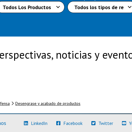
erspectivas, noticias y event
efensa
Desengrase y acabado de productos
(Más información)
(Más información)
(Más info
nos
LinkedIn
Facebook
Twitter
Y