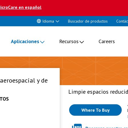
icroCare en español
Idioma
Buscador de productos
Contác
Aplicaciones
Recursos
Careers
 aeroespacial y de
Limpie espacios reducid
CTOS
Where To Buy