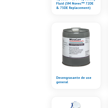
Fluid (3M Novec™ 72DE
& 73DE Replacement)
Desengrasante de use
general