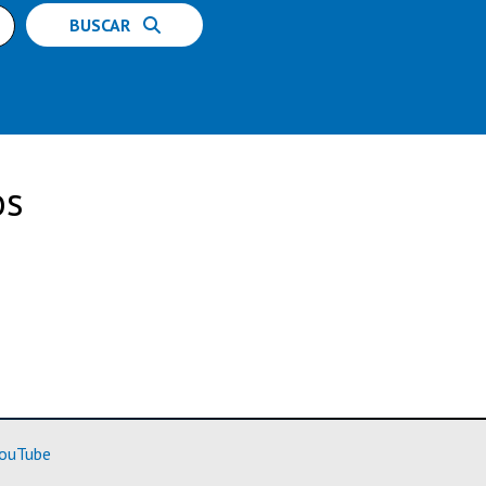
BUSCAR
os
rmación)
(Más información)
ouTube