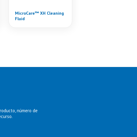
MicroCare™ XH Cleaning
Fluid
producto, número de
ecurso.