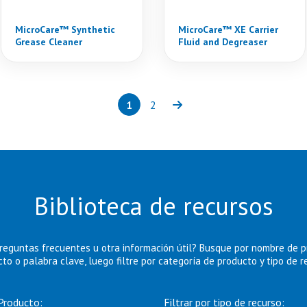
MicroCare™ Synthetic
MicroCare™ XE Carrier
Grease Cleaner
Fluid and Degreaser
1
2
Page
(current)
Page
Next
Biblioteca de recursos
reguntas frecuentes u otra información útil? Busque por nombre de 
to o palabra clave, luego filtre por categoría de producto y tipo de r
Producto:
Filtrar por tipo de recurso: