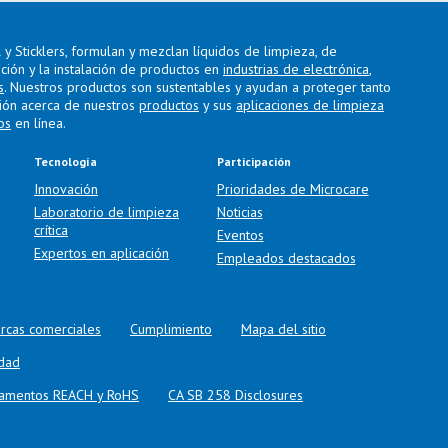
y Sticklers, formulan y mezclan líquidos de limpieza, de
ación y la instalación de productos en
industrias de electrónica
,
s
. Nuestros productos son sustentables y ayudan a proteger tanto
ión acerca de nuestros
productos
y sus
aplicaciones de limpieza
os
en línea.
Tecnología
Participación
Innovación
Prioridades de Microcare
Laboratorio de limpieza
Noticias
crítica
Eventos
Expertos en aplicación
Empleados destacados
rcas comerciales
Cumplimiento
Mapa del sitio
idad
glamentos REACH y RoHS
CA SB 258 Disclosures