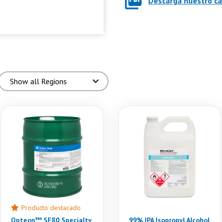
Descarga nuestro c
Producto destacado
Opteon™ SF80 Specialty
99% IPA Isopropyl Alcohol