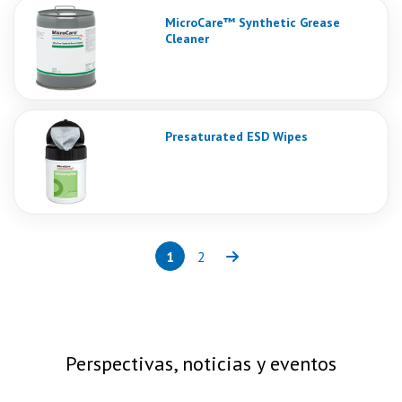
MicroCare™ Synthetic Grease
Cleaner
Presaturated ESD Wipes
1
2
Page
(current)
Page
Next
Perspectivas, noticias y eventos