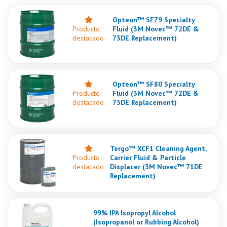
Opteon™ SF79 Specialty
Producto
Fluid (3M Novec™ 72DE &
destacado
73DE Replacement)
Opteon™ SF80 Specialty
Producto
Fluid (3M Novec™ 72DE &
destacado
73DE Replacement)
Tergo™ XCF1 Cleaning Agent,
Producto
Carrier Fluid & Particle
destacado
Displacer (3M Novec™ 71DE
Replacement)
99% IPA Isopropyl Alcohol
(Isopropanol or Rubbing Alcohol)