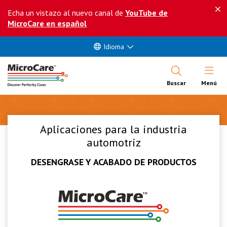
Echa un vistazo al nuevo canal de
YouTube de
MicroCare en español
Idioma
Abrir Me
Buscar
Menú
Aplicaciones para la industria
automotriz
DESENGRASE Y ACABADO DE PRODUCTOS