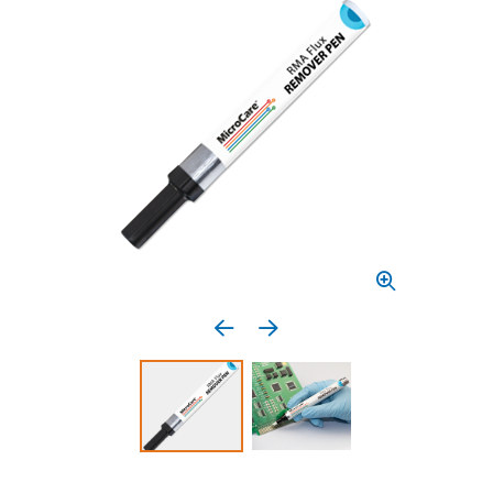
Previous media item
Next media item
Select to display product image 1
Select to display product 