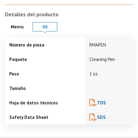
Detalles del producto
Product Details in
Product Details in
Metric
US
Número de pieza
RMAPEN
Paquete
Cleaning Pen
Peso
1 oz.
Tamaño
Hoja de datos técnicos
TDS
Safety Data Sheet
SDS