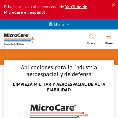
Echa un vistazo al nuevo canal de
YouTube de
MicroCare en español
Idioma
Abrir Me
Buscar
Menú
Aplicaciones para la industria
aeroespacial y de defensa
LIMPIEZA MILITAR Y AEROESPACIAL DE ALTA
FIABILIDAD