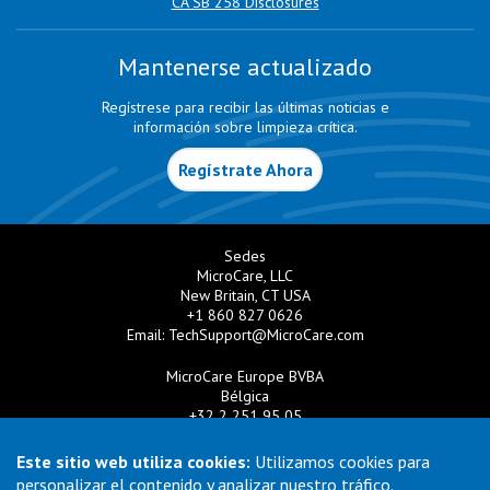
CA SB 258 Disclosures
Mantenerse actualizado
Regístrese para recibir las últimas noticias e
información sobre limpieza crítica.
Regístrate Ahora
Sedes
MicroCare, LLC
New Britain, CT USA
+1 860 827 0626
Email:
TechSupport@MicroCare.com
MicroCare Europe BVBA
Bélgica
+32 2 251 95 05
Email:
EuroSales@MicroCare.com
Este sitio web utiliza cookies:
Utilizamos cookies para
MicroCare U.K. Ltd
personalizar el contenido y analizar nuestro tráfico.