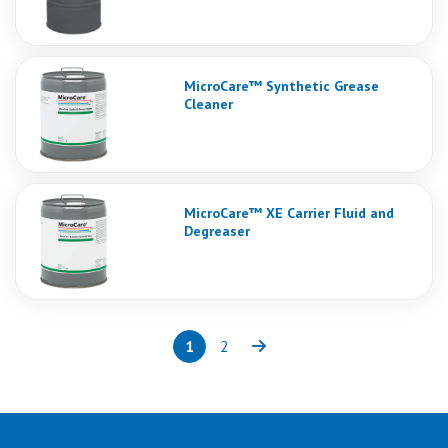
MicroCare™ Synthetic Grease
Cleaner
MicroCare™ XE Carrier Fluid and
Degreaser
1
2
Page
(current)
Page
Next