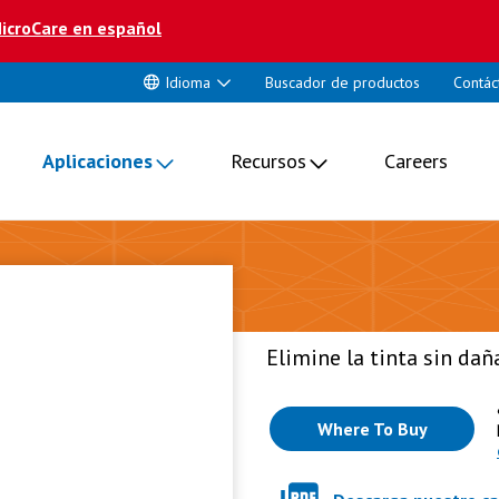
icroCare en español
Idioma
Buscador de productos
Contác
Aplicaciones
Recursos
Careers
Elimine la tinta sin daña
Where To Buy