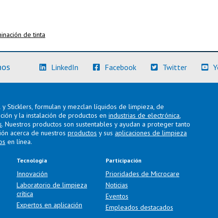
minación de tinta
(Más información)
(Más información)
(Más info
nos
LinkedIn
Facebook
Twitter
Y
y Sticklers, formulan y mezclan líquidos de limpieza, de
ación y la instalación de productos en
industrias de electrónica
,
s
. Nuestros productos son sustentables y ayudan a proteger tanto
ión acerca de nuestros
productos
y sus
aplicaciones de limpieza
os
en línea.
Tecnología
Participación
Innovación
Prioridades de Microcare
Laboratorio de limpieza
Noticias
crítica
Eventos
Expertos en aplicación
Empleados destacados