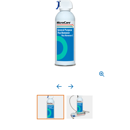
Previous media item
Next media item
Select to display product image 1
Select to display product 