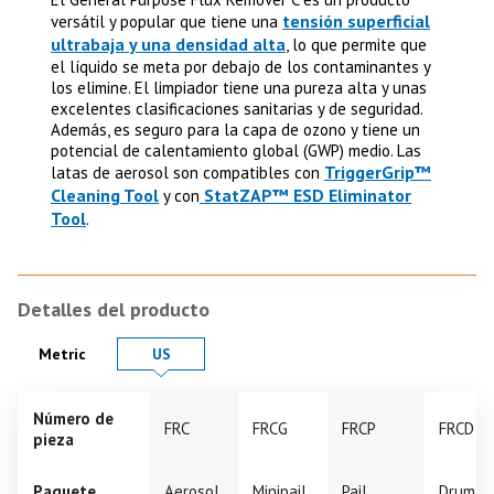
tensión superficial
versátil y popular que tiene una
ultrabaja y una densidad alta
, lo que permite que
el líquido se meta por debajo de los contaminantes y
los elimine. El limpiador tiene una pureza alta y unas
excelentes clasificaciones sanitarias y de seguridad.
Además, es seguro para la capa de ozono y tiene un
potencial de calentamiento global (GWP) medio. Las
TriggerGrip™
latas de aerosol son compatibles con
Cleaning Tool
StatZAP™ ESD Eliminator
y con
Tool
.
Detalles del producto
Product Details in
Product Details in
Metric
US
Número de
FRC
FRCG
FRCP
FRCD
pieza
Paquete
Aerosol
Minipail
Pail
Drum