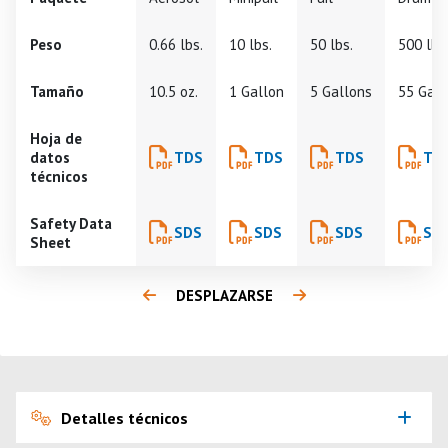
Peso
0.66 lbs.
10 lbs.
50 lbs.
500 lbs
Tamaño
10.5 oz.
1 Gallon
5 Gallons
55 Gall
Hoja de
datos
TDS
TDS
TDS
TD
técnicos
Safety Data
SDS
SDS
SDS
SD
Sheet
DESPLAZARSE
Detalles técnicos