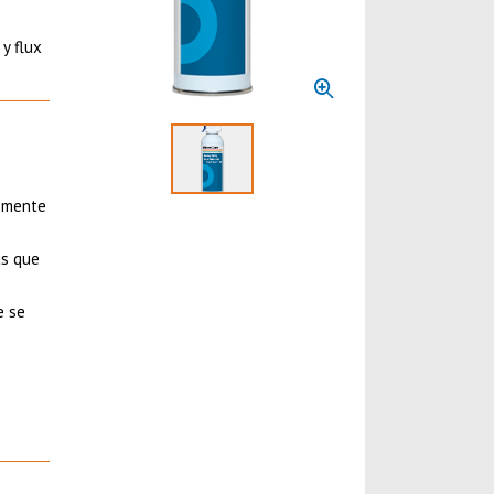
y flux
Select to display product image 1
vemente
as que
e se