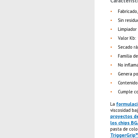
Característ
Fabricado
Sin residu
Limpiador 
Valor Kb: 
Secado ráp
Familia d
No inflam
Genera po
Contenido
Cumple c
formulaci
La
viscosidad baj
proyectos de
los chips BG
pasta de colo
TriggerGrip