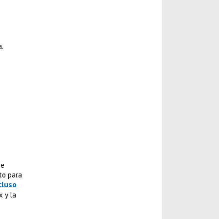
a.
ne
cto para
cluso
 y la