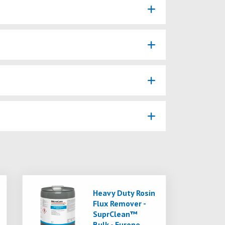
Heavy Duty Rosin
Flux Remover -
SuprClean™
Bulk - Europe