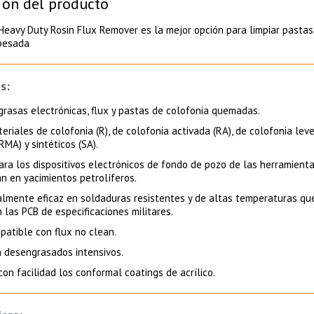
ión del producto
Heavy Duty Rosin Flux Remover es la mejor opción para limpiar pastas 
 pesada
s:
rasas electrónicas, flux y pastas de colofonia quemadas.
eriales de colofonia (R), de colofonia activada (RA), de colofonia le
RMA) y sintéticos (SA).
para los dispositivos electrónicos de fondo de pozo de las herramient
n en yacimientos petrolíferos.
almente eficaz en soldaduras resistentes y de altas temperaturas qu
n las PCB de especificaciones militares.
patible con flux no clean.
a desengrasados intensivos.
on facilidad los conformal coatings de acrílico.