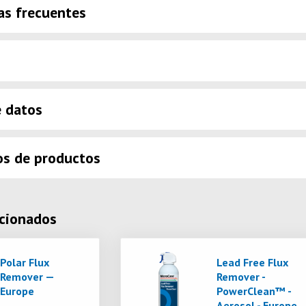
as frecuentes
e datos
os de productos
acionados
Polar Flux
Lead Free Flux
Remover —
Remover -
Europe
PowerClean™ -
Aerosol - Europe