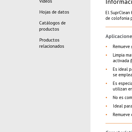
Informac
Videos
Hojas de datos
El SuprClean 
de colofonia
Catálogos de
productos
Aplicacione
Productos
relacionados
Remueve g
Limpia mat
activada (
Es ideal 
se emplea
Es especi
utilizan e
No es com
Ideal par
Remueve c