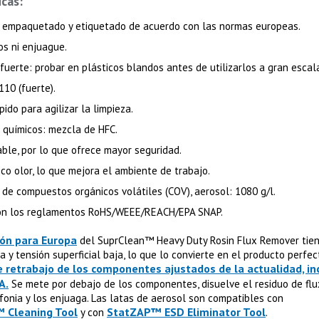
icas:
, empaquetado y etiquetado de acuerdo con las normas europeas.
os ni enjuague.
fuerte: probar en plásticos blandos antes de utilizarlos a gran escal
110 (fuerte).
ido para agilizar la limpieza.
e químicos: mezcla de HFC.
able, por lo que ofrece mayor seguridad.
co olor, lo que mejora el ambiente de trabajo.
 de compuestos orgánicos volátiles (COV), aerosol: 1080 g/l.
on los reglamentos RoHS/WEEE/REACH/EPA SNAP.
ón para Europa
del SuprClean™ Heavy Duty Rosin Flux Remover tie
a y tensión superficial baja, lo que lo convierte en el producto perfe
 retrabajo de los componentes ajustados de la actualidad, in
A.
Se mete por debajo de los componentes, disuelve el residuo de flux
fonia y los enjuaga. Las latas de aerosol son compatibles con
™ Cleaning Tool
StatZAP™ ESD Eliminator Tool
y con
.