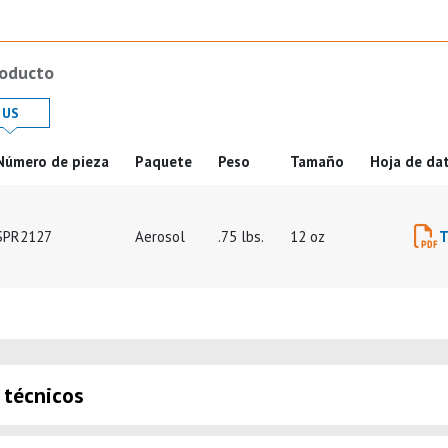
roducto
 in
Product Details in
US
Número de pieza
Paquete
Peso
Tamaño
Hoja de da
ducto
SPR2127
Aerosol
.75 lbs.
12 oz
 técnicos