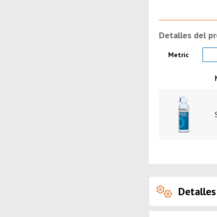
Detalles del p
Product Details
Metric
Imagen del pro
Detalles