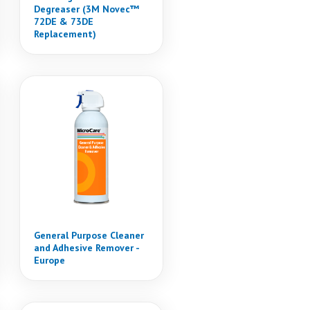
Degreaser (3M Novec™
72DE & 73DE
Replacement)
General Purpose Cleaner
and Adhesive Remover -
Europe