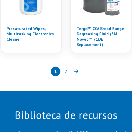
Presaturated Wipes,
Tergo™ CCA Broad Range
Multitasking Electronics
Degreasing Fluid (3M
Cleaner
Novec™ 71DE
Replacement)
1
2
Page
(current)
Page
Next
Biblioteca de recursos