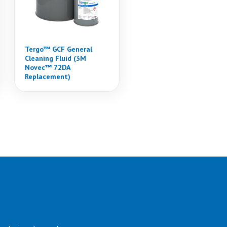
Tergo™ GCF General
Cleaning Fluid (3M
Novec™ 72DA
Replacement)