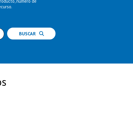
producto, número de
ecurso.
BUSCAR
os