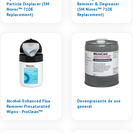
Particle Displacer (3M
Remover & Degreaser
Novec™ 71DE
(3M Novec™ 71DE
Replacement)
Replacement)
Alcohol-Enhanced Flux
Desengrasante de use
Remover Presaturated
general
Wipes - ProClean™