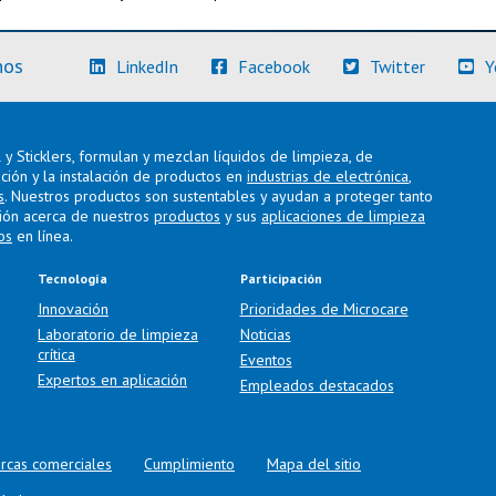
(Más información)
(Más información)
(Más info
nos
LinkedIn
Facebook
Twitter
Y
y Sticklers, formulan y mezclan líquidos de limpieza, de
ación y la instalación de productos en
industrias de electrónica
,
s
. Nuestros productos son sustentables y ayudan a proteger tanto
ión acerca de nuestros
productos
y sus
aplicaciones de limpieza
os
en línea.
Tecnología
Participación
Innovación
Prioridades de Microcare
Laboratorio de limpieza
Noticias
crítica
Eventos
Expertos en aplicación
Empleados destacados
rcas comerciales
Cumplimiento
Mapa del sitio