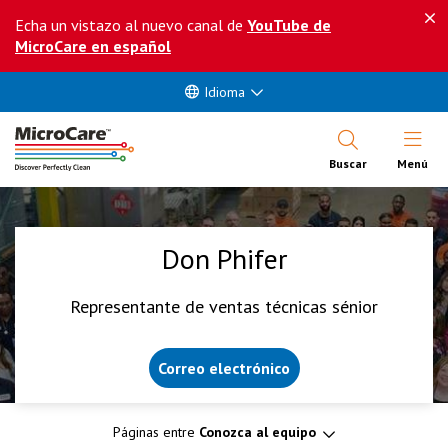
Echa un vistazo al nuevo canal de
YouTube de
MicroCare en español
Idioma
Abrir Me
Buscar
Menú
Don Phifer
Representante de ventas técnicas sénior
Correo electrónico
Páginas entre
Conozca al equipo