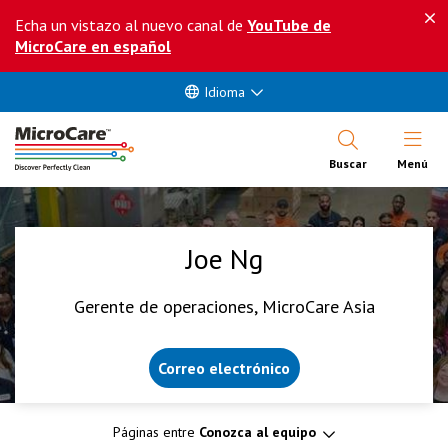
Echa un vistazo al nuevo canal de
YouTube de
MicroCare en español
Idioma
Abrir Me
Buscar
Menú
Joe Ng
Gerente de operaciones, MicroCare Asia
Correo electrónico
Páginas entre
Conozca al equipo