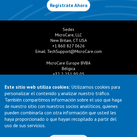
Regístrate Ahora
Sedes
MicroCare, LLC
New Britain, CT USA
+1 860 827 0626
Email:
TechSupport@MicroCare.com
MicroCare Europe BVBA
Bélgica
+32 2 251 95 05
Email:
EuroSales@MicroCare.com
Este sitio web utiliza cookies:
Utilizamos cookies para
MicroCare U.K. Ltd
personalizar el contenido y analizar nuestro tráfico.
Reino Unido
También compartimos información sobre el uso que haga
+44 (0) 113 3609019
de nuestro sitio con nuestros socios analíticos, quienes
Email:
MCCEurope@MicroCare.com
pueden combinarla con otra información que usted les
haya proporcionado o que hayan recopilado a partir del
MicroCare Asia Pte Ltd
Singapur
uso de sus servicios.
+65 6271 0182
Email:
TechSupport@MicroCare.sg