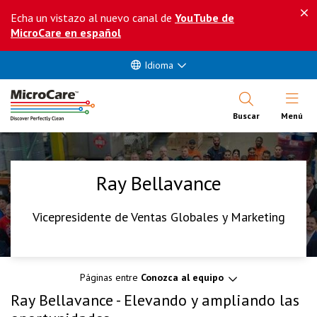
Echa un vistazo al nuevo canal de
YouTube de
MicroCare en español
Idioma
Abrir Me
Buscar
Menú
Ray Bellavance
Vicepresidente de Ventas Globales y Marketing
Páginas entre
Conozca al equipo
Ray Bellavance - Elevando y ampliando las