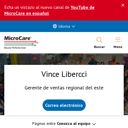
Echa un vistazo al nuevo canal de
YouTube de
MicroCare en español
Idioma
Abrir Me
Buscar
Menú
Vince Libercci
Gerente de ventas regional del este
Correo electrónico
Páginas entre
Conozca al equipo