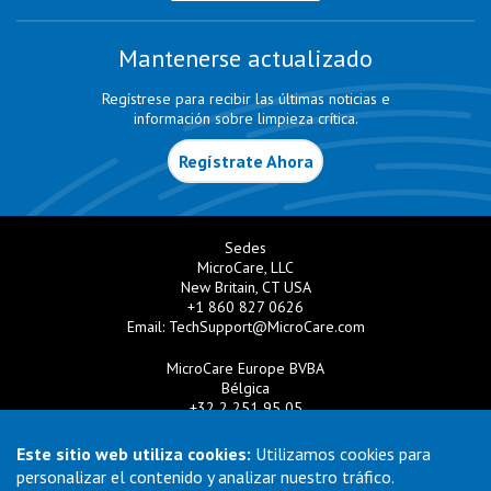
Mantenerse actualizado
Regístrese para recibir las últimas noticias e
información sobre limpieza crítica.
Regístrate Ahora
Sedes
MicroCare, LLC
New Britain, CT USA
+1 860 827 0626
Email:
TechSupport@MicroCare.com
MicroCare Europe BVBA
Bélgica
+32 2 251 95 05
Email:
EuroSales@MicroCare.com
Este sitio web utiliza cookies:
Utilizamos cookies para
MicroCare U.K. Ltd
personalizar el contenido y analizar nuestro tráfico.
Reino Unido