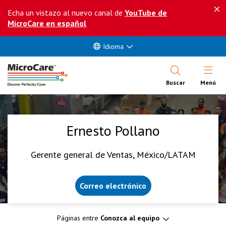
Echa un vistazo al nuevo canal de
YouTube de
MicroCare en español
Idioma
Abrir Me
Buscar
Menú
Ernesto Pollano
Gerente general de Ventas, México/LATAM
Correo electrónico
Páginas entre
Conozca al equipo