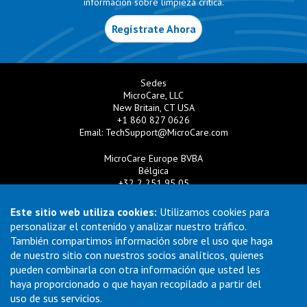
información sobre limpieza crítica.
Regístrate Ahora
Sedes
MicroCare, LLC
New Britain, CT USA
+1 860 827 0626
Email:
TechSupport@MicroCare.com
MicroCare Europe BVBA
Bélgica
+32 2 251 95 05
Email:
EuroSales@MicroCare.com
Este sitio web utiliza cookies:
Utilizamos cookies para
MicroCare U.K. Ltd
personalizar el contenido y analizar nuestro tráfico.
Reino Unido
También compartimos información sobre el uso que haga
+44 (0) 113 3609019
de nuestro sitio con nuestros socios analíticos, quienes
Email:
MCCEurope@MicroCare.com
pueden combinarla con otra información que usted les
haya proporcionado o que hayan recopilado a partir del
MicroCare Asia Pte Ltd
Singapur
uso de sus servicios.